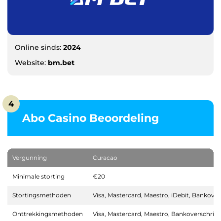
Online sinds:
2024
Website:
bm.bet
Abo Casino Beoordeling
Vergunning
Curacao
Minimale storting
€20
Stortingsmethoden
Visa, Mastercard, Maestro, iDebit, Bankovers
Onttrekkingsmethoden
Visa, Mastercard, Maestro, Bankoverschrijvin