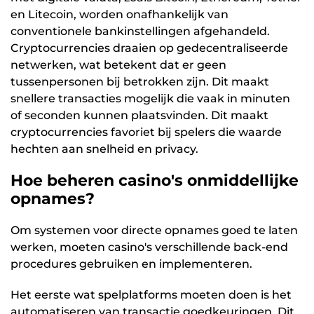
en Litecoin, worden onafhankelijk van
conventionele bankinstellingen afgehandeld.
Cryptocurrencies draaien op gedecentraliseerde
netwerken, wat betekent dat er geen
tussenpersonen bij betrokken zijn. Dit maakt
snellere transacties mogelijk die vaak in minuten
of seconden kunnen plaatsvinden. Dit maakt
cryptocurrencies favoriet bij spelers die waarde
hechten aan snelheid en privacy.
Hoe beheren casino's onmiddellijke
opnames?
Om systemen voor directe opnames goed te laten
werken, moeten casino's verschillende back-end
procedures gebruiken en implementeren.
Het eerste wat spelplatforms moeten doen is het
automatiseren van transactie goedkeuringen. Dit