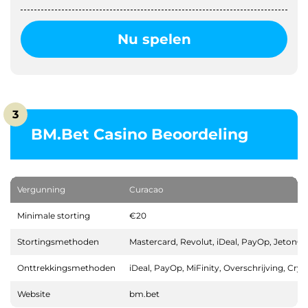
Nu spelen
BM.Bet Casino Beoordeling
Vergunning
Curacao
Minimale storting
€20
Stortingsmethoden
Mastercard, Revolut, iDeal, PayOp, JetonCas
Onttrekkingsmethoden
iDeal, PayOp, MiFinity, Overschrijving, Cry
Website
bm.bet