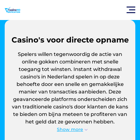
Casino's voor directe opname
Spelers willen tegenwoordig de actie van
online gokken combineren met snelle
toegang tot winsten. Instant withdrawal
casino's in Nederland spelen in op deze
behoefte door een snelle en gemakkelijke
manier van transacties aanbieden. Deze
geavanceerde platforms onderscheiden zich
van traditionele casino's door klanten de kans
te bieden om bijna meteen te profiteren van
het geld dat ze gewonnen hebben.
Show more