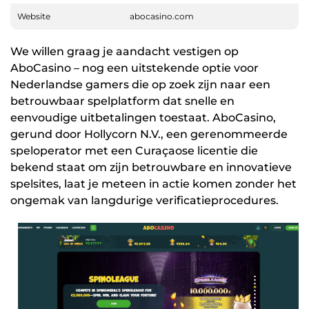
Website
abocasino.com
We willen graag je aandacht vestigen op
AboCasino – nog een uitstekende optie voor
Nederlandse gamers die op zoek zijn naar een
betrouwbaar spelplatform dat snelle en
eenvoudige uitbetalingen toestaat. AboCasino,
gerund door Hollycorn N.V., een gerenommeerde
speloperator met een Curaçaose licentie die
bekend staat om zijn betrouwbare en innovatieve
spelsites, laat je meteen in actie komen zonder het
ongemak van langdurige verificatieprocedures.