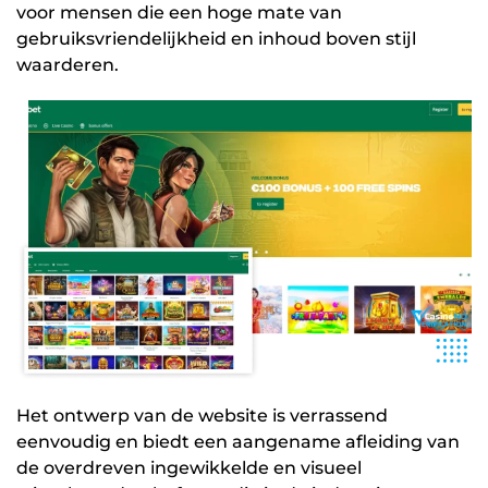
voor mensen die een hoge mate van
gebruiksvriendelijkheid en inhoud boven stijl
waarderen.
Het ontwerp van de website is verrassend
eenvoudig en biedt een aangename afleiding van
de overdreven ingewikkelde en visueel