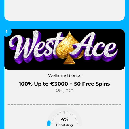
Welkomstbonus
100% Up to €3000 + 50 Free Spins
18+ |
T&C
4%
Uitbetaling