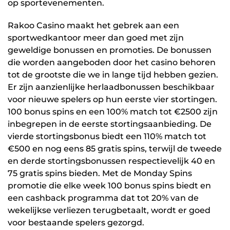
op sportevenementen.
Rakoo Casino maakt het gebrek aan een
sportwedkantoor meer dan goed met zijn
geweldige bonussen en promoties. De bonussen
die worden aangeboden door het casino behoren
tot de grootste die we in lange tijd hebben gezien.
Er zijn aanzienlijke herlaadbonussen beschikbaar
voor nieuwe spelers op hun eerste vier stortingen.
100 bonus spins en een 100% match tot €2500 zijn
inbegrepen in de eerste stortingsaanbieding. De
vierde stortingsbonus biedt een 110% match tot
€500 en nog eens 85 gratis spins, terwijl de tweede
en derde stortingsbonussen respectievelijk 40 en
75 gratis spins bieden. Met de Monday Spins
promotie die elke week 100 bonus spins biedt en
een cashback programma dat tot 20% van de
wekelijkse verliezen terugbetaalt, wordt er goed
voor bestaande spelers gezorgd.