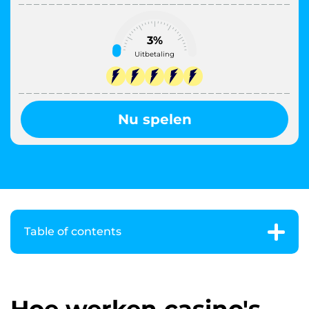
3%
Uitbetaling
Nu spelen
Table of contents
Hoe zijn onmiddellijke geldopnames eigenlijk
mogelijk?