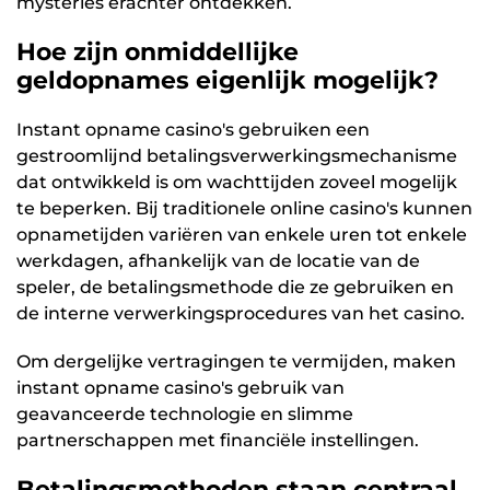
mysteries erachter ontdekken.
Hoe zijn onmiddellijke
geldopnames eigenlijk mogelijk?
Instant opname casino's gebruiken een
gestroomlijnd betalingsverwerkingsmechanisme
dat ontwikkeld is om wachttijden zoveel mogelijk
te beperken. Bij traditionele online casino's kunnen
opnametijden variëren van enkele uren tot enkele
werkdagen, afhankelijk van de locatie van de
speler, de betalingsmethode die ze gebruiken en
de interne verwerkingsprocedures van het casino.
Om dergelijke vertragingen te vermijden, maken
instant opname casino's gebruik van
geavanceerde technologie en slimme
partnerschappen met financiële instellingen.
Betalingsmethoden staan centraal