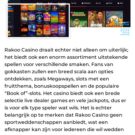
Rakoo Casino draait echter niet alleen om uiterlijk;
het biedt ook een enorm assortiment uitstekende
spellen voor verschillende smaken. Fans van
gokkasten zullen een breed scala aan opties
ontdekken, zoals Megaways, slots met een
fruitthema, bonuskoopspellen en de populaire
“Book of”-slots. Het casino biedt ook een brede
selectie live dealer games en vele jackpots, dus er
is voor elk type speler wat wils. Het is echter
belangrijk op te merken dat Rakoo Casino geen
sportweddenschappen aanbiedt, wat een
afknapper kan zijn voor iedereen die wil wedden