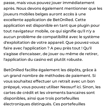
passe, mais vous pouvez jouer immédiatement
après. Nous devons également mentionner que les
joueurs mobiles belges auront accès à une
excellente application de BetOnRed. Cette
application est disponible en tant que plugin pour
tout navigateur mobile, ce qui signifie qu'il n'y a
aucun problème de compatibilité avec le système
d'exploitation de votre appareil. Que pouvez-vous
faire avec l'application ? A peu près tout ! Qu'il
s'agisse d'encaisser, de jouer ou même de retirer,
l'application du casino est plutôt robuste.
BetOnRed facilite également les dépôts, grâce à
un grand nombre de méthodes de paiement. Si
vous souhaitez effectuer un retrait avec un bon
prépayé, vous pouvez utiliser Neosurf ici. Sinon, les
cartes de crédit et les virements bancaires sont
disponibles, ainsi que trois portefeuilles
électroniques distingués. Ces portefeuilles