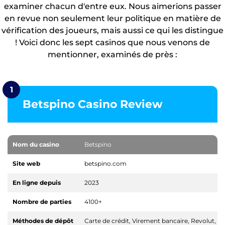
examiner chacun d'entre eux. Nous aimerions passer
en revue non seulement leur politique en matière de
vérification des joueurs, mais aussi ce qui les distingue
! Voici donc les sept casinos que nous venons de
mentionner, examinés de près :
Betspino Casino Review
Nom du casino
Betspino
Site web
betspino.com
En ligne depuis
2023
Nombre de parties
4100+
Méthodes de dépôt
Carte de crédit, Virement bancaire, Revolut, Vo