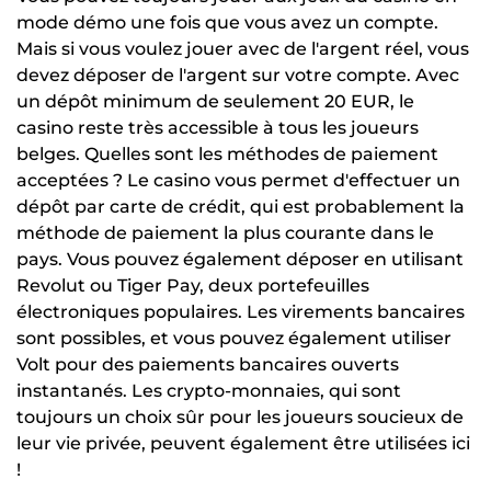
mode démo une fois que vous avez un compte.
Mais si vous voulez jouer avec de l'argent réel, vous
devez déposer de l'argent sur votre compte. Avec
un dépôt minimum de seulement 20 EUR, le
casino reste très accessible à tous les joueurs
belges. Quelles sont les méthodes de paiement
acceptées ? Le casino vous permet d'effectuer un
dépôt par carte de crédit, qui est probablement la
méthode de paiement la plus courante dans le
pays. Vous pouvez également déposer en utilisant
Revolut ou Tiger Pay, deux portefeuilles
électroniques populaires. Les virements bancaires
sont possibles, et vous pouvez également utiliser
Volt pour des paiements bancaires ouverts
instantanés. Les crypto-monnaies, qui sont
toujours un choix sûr pour les joueurs soucieux de
leur vie privée, peuvent également être utilisées ici
!