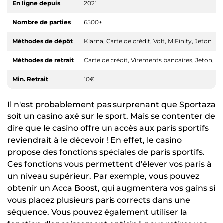
En ligne depuis
2021
Nombre de parties
6500+
Méthodes de dépôt
Klarna, Carte de crédit, Volt, MiFinity, Jeton
Méthodes de retrait
Carte de crédit, Virements bancaires, Jeton, Mi
Min. Retrait
10€
Il n'est probablement pas surprenant que Sportaza
soit un casino axé sur le sport. Mais se contenter de
dire que le casino offre un accès aux paris sportifs
reviendrait à le décevoir ! En effet, le casino
propose des fonctions spéciales de paris sportifs.
Ces fonctions vous permettent d'élever vos paris à
un niveau supérieur. Par exemple, vous pouvez
obtenir un Acca Boost, qui augmentera vos gains si
vous placez plusieurs paris corrects dans une
séquence. Vous pouvez également utiliser la