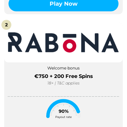
Play Now
Welcome bonus
€750 + 200 Free Spins
18+ |
T&C applies
90%
Payout rate