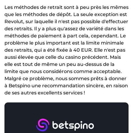
Les méthodes de retrait sont à peu près les mêmes
que les méthodes de dépôt. La seule exception est
Revolut, sur laquelle il n'est pas possible d'effectuer
des retraits. Il y a plus qu'assez de variété dans les
méthodes de paiement à part cela, cependant. Le
problème le plus important est la limite minimale
des retraits, qui a été fixée à 40 EUR. Elle n'est pas
aussi élevée que celle du casino précédent. Mais
elle est tout de même un peu au-dessus de la
limite que nous considérons comme acceptable.
Malgré ce problème, nous sommes prêts à donner
à Betspino une recommandation sincère, en raison
de ses autres excellents services !