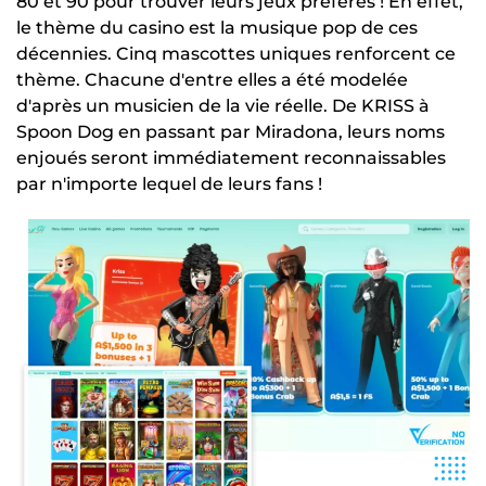
80 et 90 pour trouver leurs jeux préférés ! En effet,
le thème du casino est la musique pop de ces
décennies. Cinq mascottes uniques renforcent ce
thème. Chacune d'entre elles a été modelée
d'après un musicien de la vie réelle. De KRISS à
Spoon Dog en passant par Miradona, leurs noms
enjoués seront immédiatement reconnaissables
par n'importe lequel de leurs fans !