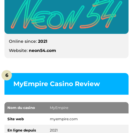
Online since:
2021
Website:
neon54.com
MyEmpire Casino Review
Nom du casino
MyEmpire
Site web
myempire.com
En ligne depuis
2021