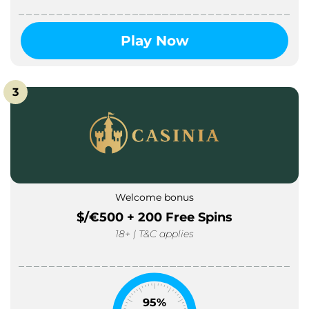
Play Now
Welcome bonus
$/€500 + 200 Free Spins
18+ |
T&C applies
95%