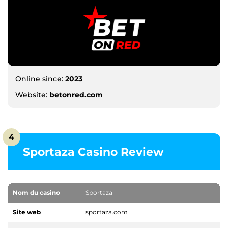
Online since:
2023
Website:
betonred.com
Sportaza Casino Review
Nom du casino
Sportaza
Site web
sportaza.com